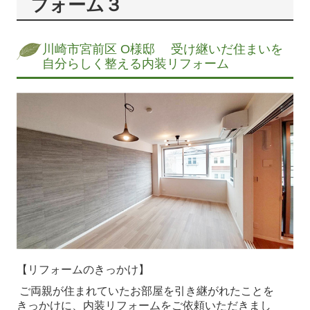
フォーム３
全面リフォーム
全面リフォーム 2
川崎市宮前区 O様邸 受け継いだ住まいを
全面リフォーム3
自分らしく整える内装リフォーム
キッチン
ユニットバス
トイレ
洗面台
屋根・外壁・その他外観
エコカラット
その他
新築二世の施工事例
【リフォームのきっかけ】
会社概要
ご両親が住まれていたお部屋を引き継がれたことを
きっかけに、内装リフォームをご依頼いただきまし
社員紹介