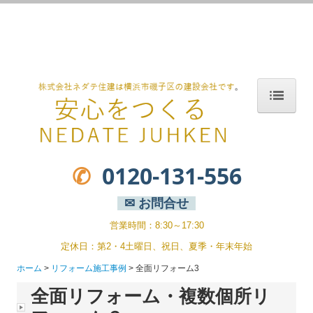
横浜市,横浜市磯子区,磯子区,磯子区岡村,岡村,工務店,LIXILリフォーム
ショップ,リクシルリフォームショップ,スーパーウォール,注文住宅,新
築,省エネルギー住宅,ゼロエネルギー住宅,耐震,高気密,高断熱,PATTO
リフォーム,新築二世,内窓インプラス,LIXILリフォームフェア,エコカ
ラット,玄関ドアリフォーム,ZEH
ホーム
家づくりのこだわり
✆
0120-131-556
高気密・高断熱の家
家づくりのステップ
✉ お問合せ
家ができるまで
営業時間：8:30～17:30
定休日：第2・4土曜日、祝日、夏季・年末年始
新築事例
ホーム
リフォーム施工事例
全面リフォーム3
まるごと断熱リフォーム
全面リフォーム・複数個所リ
リフォーム施工事例