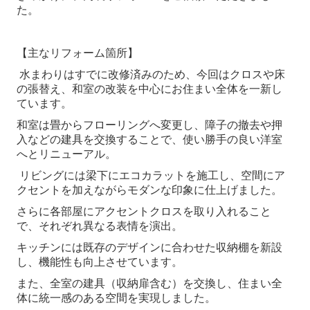
た。
職人紹介
受賞歴
【主なリフォーム箇所】
商品情報・キャンペーン
水まわりはすでに改修済みのため、今回はクロスや床
の張替え、和室の改装を中心にお住まい全体を一新し
イベント・見学会・相談会
ています。
ブログ ースタッフ日記ー
和室は畳からフローリングへ変更し、障子の撤去や押
入などの建具を交換することで、使い勝手の良い洋室
お問合せ
へとリニューアル。
リビングには梁下にエコカラットを施工し、空間にア
クセントを加えながらモダンな印象に仕上げました。
さらに各部屋にアクセントクロスを取り入れること
で、それぞれ異なる表情を演出。
キッチンには既存のデザインに合わせた収納棚を新設
し、機能性も向上させています。
また、全室の建具（収納扉含む）を交換し、住まい全
体に統一感のある空間を実現しました。