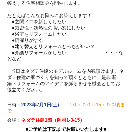
答えする住宅相談会を開催します。
たとえばこんなお悩みにお答えします！
●玄関ドアを新しくしたい
●気密性・断熱性の高い窓にしたい
●浴室をリフォームしたい
●雨漏りがする
●建て替えとリフォームどっちがいい？
●介護リフォームがしたい ・・・な
どなど
当日はネダテ住建のモデルルームを内観頂けます。ネ
ダテ住建の家づくりを知って頂くとともに、是非 新
築・リフォームのアイデアを膨らませる機会としてお
役立てください。
日時：
2023年7月1日(
土
)
1０：００～15：００頃ま
で
会場：
ネダテ住建1階（岡村1-3-15）
■ご予約は下記までお願いいたします■