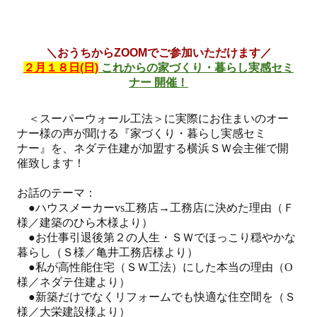
＼おうちからZOOMでご参加いただけます／
２月１８日(日)
これからの家づくり・暮らし実感セミ
ナー 開催！
＜スーパーウォール工法＞に実際にお住まいのオー
ナー様の声が聞ける『
家づくり・暮らし実感セミ
ナー
』を、ネダテ住建が加盟する横浜ＳＷ会主催で開
催致します！
お話のテーマ：
●ハウスメーカーvs工務店→工務店に決めた理由（Ｆ
様／建築のひら木様より）
●お仕事引退後第２の人生・ＳＷでほっこり穏やかな
暮らし（Ｓ様／亀井工務店様より）
●私が高性能住宅（ＳＷ工法）にした本当の理由（O
様／ネダテ住建より）
●新築だけでなくリフォームでも快適な住空間を（Ｓ
様／大栄建設様より）