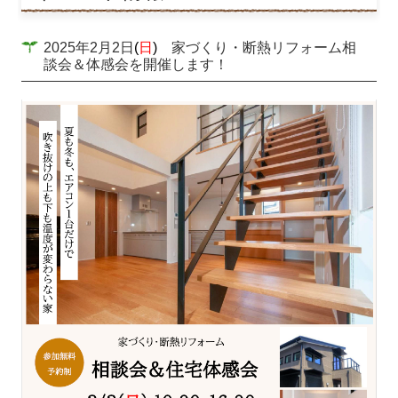
全面リフォーム
全面リフォーム 2
2025年2月2日
(
日
)
家づくり・断熱リフォーム相
談会＆体感会を開催します！
全面リフォーム3
キッチン
ユニットバス
トイレ
洗面台
屋根・外壁・その他外観
エコカラット
その他
新築二世の施工事例
会社概要
社員紹介