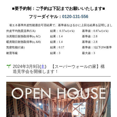
■要予約制：ご予約は下記までお願いいたします■
フリーダイヤル：
0120-131-556
省エネ基準外皮性能適合可否結果で、基準値をはるかに上回る結果を証明しました
外皮平均熱貫流率
(UA)
結果：
0.37w/(
㎡
k)
基準値：
0.87w/(
㎡
k)
冷房期日射熱取得率
(
η AC)
結果：
1.4
基準値：
2.8
暖房期日射熱取得率
(
η AH)
結果：
1.4
基準値：
2.8
気密性能
(C
値
）
結果：
0.17
基準値：
1
以下
(SW
基準
)
耐震等級
結果：
3
最大値：
3
2024年3月9日
(
土
)
【スーパーウォールの家】構
造見学会を開催します！