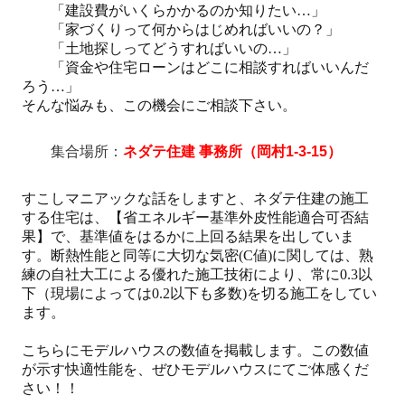
「建設費がいくらかかるのか知りたい…」
「家づくりって何からはじめればいいの？」
「土地探しってどうすればいいの…」
「資金や住宅ローンはどこに相談すればいいんだ
ろう…」
そんな悩みも、この機会にご相談下さい。
集合場所：
ネダテ住建 事務所（岡村1-3-15）
すこしマニアックな話をしますと、ネダテ住建の施工
する住宅は、【省エネルギー基準外皮性能適合可否結
果】で、基準値をはるかに上回る結果を出していま
す。断熱性能と同等に大切な気密(C値)に関しては、熟
練の自社大工による優れた施工技術により
、常に0.3以
下（現場によっては0.2以下も多数)を切る施工をしてい
ます。
こちらにモデルハウスの数値を掲載します。この数値
が示す快適性能を、ぜひモデルハウスにてご体感くだ
さい！！