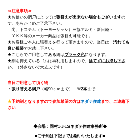
≪注意事項≫
★お使いの網戸によっては
張替えが出来ない場合もござい
ます
の
で、あらかじめご了承下さい。
尚、トステム（トーヨーサッシ）三協アルミ・新日軽・
ＹＫＫ等のメーカー商品は張替え可能です。
★お客様ご本人に張替えを行って頂きますので、当日は
汚れても
良い服装
でお越し下さい。
★こちらでご用意してある網は
ブラック色
になります。
★網を押えているゴムは再利用しますので、
捨てずにお持
ち
下さ
い
。（外さないで大丈夫です）
当日ご用意して頂く物
・張り替える網戸
（幅
90
ｃｍまで）
※
2
本
まで
★
予約制となりますので参加希望の方は
ネダテ住建
まで、ご連絡下
さい
◆会場：岡村1-3-15/ネダテ住建事務所◆
■ご予約は下記までお願いいたします■