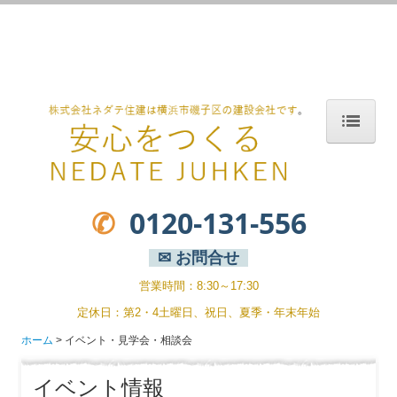
横浜市,横浜市磯子区,磯子区,磯子区岡村,岡村,工務店,LIXILリフォーム
ショップ,リクシルリフォームショップ,スーパーウォール,注文住宅,新
築,省エネルギー住宅,ゼロエネルギー住宅,耐震,高気密,高断熱,PATTO
リフォーム,新築二世,内窓インプラス,LIXILリフォームフェア,エコカ
ラット,玄関ドアリフォーム,ZEH
ホーム
家づくりのこだわり
✆
0120-131-556
高気密・高断熱の家
家づくりのステップ
✉ お問合せ
家ができるまで
営業時間：8:30～17:30
定休日：第2・4土曜日、祝日、夏季・年末年始
新築事例
ホーム
イベント・見学会・相談会
まるごと断熱リフォーム
リフォーム施工事例
イベント情報