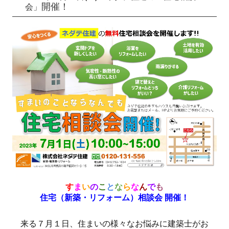
開催！
会」
す
ま
い
の
こ
と
な
ら
な
ん
で
も
住宅（新築・リフォーム）相談会 開催！
来る７月１日、
住まいの様々なお悩みに建築士がお